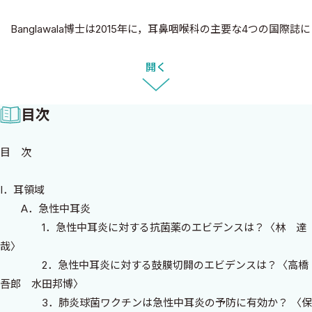
Banglawala博士は2015年に，耳鼻咽喉科の主要な4つの国際誌に
おいて2011―2013年に掲載された5,729編の論文のうち，僅か
3.3％がランダム化比較試験（RCT）であったと報告しています．
開く
領域別の割合では，鼻副鼻腔（31％），耳（26％），頸部・咽喉
頭（23％），腫瘍（5.3％），形成・再建（3.7％）となっていま
目次
す．また46％が内科的介入のRCT，38％が外科的介入，16％が混
合型介入となっています．2000―2005年の同様の調査と比較し
目 次
て，RCTの数は倍増していますが，質の面からは改善の余地があ
るという結果でした．今後は高品質の研究デザインが求められて
I．耳領域
いることを意味しています．
A．急性中耳炎
1．急性中耳炎に対する抗菌薬のエビデンスは？〈林 達
「EBM耳鼻咽喉科・頭頸部外科の治療2010―2011」として発刊
哉〉
してから早くも5年間が経過し，本書を2015―2016年版として上梓
2．急性中耳炎に対する鼓膜切開のエビデンスは？〈高橋
することになりました．5名の編者によって，耳領域，鼻副鼻腔領
吾郎 水田邦博〉
域，咽頭領域，喉頭領域，頭頸部領域を分担し，日常の診療での
3．肺炎球菌ワクチンは急性中耳炎の予防に有効か？ 〈保
疑問な事項，最近注目されている疾患の治療，世界で行われてい