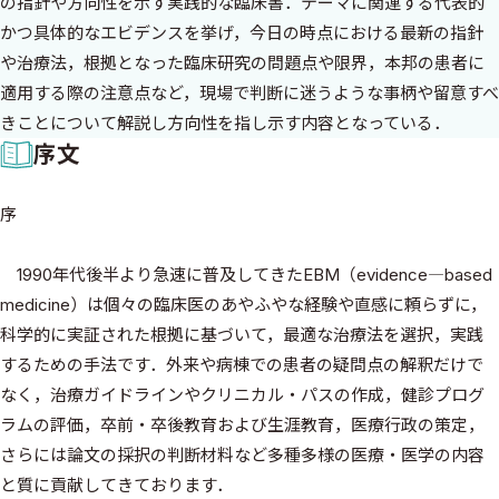
の指針や方向性を示す実践的な臨床書．テーマに関連する代表的
かつ具体的なエビデンスを挙げ，今日の時点における最新の指針
や治療法，根拠となった臨床研究の問題点や限界，本邦の患者に
適用する際の注意点など，現場で判断に迷うような事柄や留意すべ
きことについて解説し方向性を指し示す内容となっている．
序文
序
1990年代後半より急速に普及してきたEBM（evidence―based
medicine）は個々の臨床医のあやふやな経験や直感に頼らずに，
科学的に実証された根拠に基づいて，最適な治療法を選択，実践
するための手法です．外来や病棟での患者の疑問点の解釈だけで
なく，治療ガイドラインやクリニカル・パスの作成，健診プログ
ラムの評価，卒前・卒後教育および生涯教育，医療行政の策定，
さらには論文の採択の判断材料など多種多様の医療・医学の内容
と質に貢献してきております．