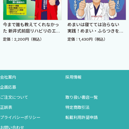
4．小児の人工内耳のエビデンスは？〈樫尾明憲 山岨達
也〉
F．耳鳴
今まで誰も教えてくれなかっ
めまいは寝てては治らない
1．耳鳴に対する薬物治療のエビデンスは？ 〈五島史行〉
た 新井式前庭リハビリのエッ
実践！めまい・ふらつきを治
2．耳鳴に対する音響療法，認知行動療法のエビデンス
センス
す23のリハビリ 第7版
定価：2,200円（税込）
定価：1,430円（税込）
は？〈小川 郁〉
G．めまい
1．抗めまい薬のエビデンスは？〈青木光広〉
2．メニエール病に対する薬物治療のエビデンスは？〈下
郡博明〉
会社案内
採用情報
3．メニエール病に対する中耳加圧療法のエビデンスは？
企画応募
〈將積日出夫 高倉大匡 坪田雅仁〉
4．メニエール病に対する内リンパ囊開放術のエビデンス
ご注文について
取り扱い書店一覧
は？ 〈北原 糺〉
正誤表
特定商取引法
5．BPPVに対する耳石置換法のエビデンスは？〈今井貴
プライバシーポリシー
転載利用許諾申請
夫〉
6．前庭神経炎に対するステロイドのエビデンスは？〈佐
お問い合わせ