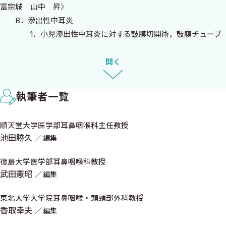
富宗城 山中 昇〉
る最新の治療の現況などを厳選し，本邦における各分野の専門家
B．滲出性中耳炎
によって「序論」，「指針」，「エビデンス」，「根拠となった
1．小児滲出性中耳炎に対する鼓膜切開術，鼓膜チューブ
臨床研究の問題点と限界」，「患者に適応する際の注意点」，
留置術のエビデンスは？〈伊藤真人〉
「コメント」を紹介して頂く形式となっております．
2．滲出性中耳炎に対する通気療法，アデノイド切除術の
開く
エビデンスは？〈吉田晴郎 高橋晴雄〉
本書が耳鼻咽喉科・頭頸部外科の専門医ならびに若い研修医の
3．滲出性中耳炎の薬物療法のエビデンスは？〈仲野敦
実地臨床での診断・治療の判断材料として役立つことができれ
執筆者一覧
子〉
ば，編者として望外の喜びです．最後に，ご多忙な折に執筆をお引
4．好酸球性中耳炎の治療法は？〈松原 篤〉
き受け頂いた先生方にこの場を借りて深謝する次第です．
順天堂大学医学部耳鼻咽喉科主任教授
5．耳管開放症の治療法は？〈日高浩史 小林俊光〉
池田勝久
編集
C．慢性中耳炎
2015年4月 茶崖を見下ろして
1．慢性中耳炎に対する点耳または経口抗菌薬のエビデン
徳島大学医学部耳鼻咽喉科教授
編者代表 池 田 勝 久
スは？〈高橋邦行 山本 裕 高橋 姿〉
武田憲昭
編集
2．慢性中耳炎に対する鼓室形成術，乳突削開術のエビデ
ンスは？〈萩森伸一〉
東北大学大学院耳鼻咽喉・頭頸部外科教授
香取幸夫
3．真珠腫性中耳炎に対する鼓室形成術のエビデンスと
編集
は？〈小森 学 小島博己〉