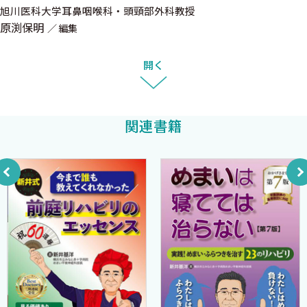
旭川医科大学耳鼻咽喉科・頭頸部外科教授
D．感音難聴
原渕保明
編集
1．突発性難聴に対するステロイド，循環改善薬，抗ウイ
ルス薬のエビデンスは？〈神崎 晶〉
開く
2．突発性難聴に対する高気圧酸素療法のエビデンスは？
〈曾根三千彦〉
3．外リンパ瘻の診断と治療のエビデンスは？〈杉崎一
関連書籍
樹 池園哲郎〉
4．急性低音障害型感音難聴の治療法のエビデンスは？
〈佐藤宏昭〉
5．聴神経腫瘍の治療選択のエビデンスは？〈高田雄介
須納瀬 弘〉
E．補聴器，人工中耳，人工内耳
1．補聴器のエビデンスはあるのか？〈杉内智子〉
2．人工中耳医療のエビデンスは？〈土井勝美〉
3．成人の人工内耳のエビデンスは？〈茂木英明 宇佐美
真一〉