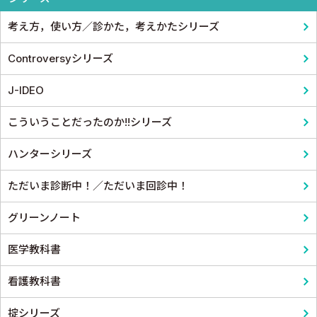
呼吸器
スポーツ医学
考え方，使い方／診かた，考えかたシリーズ
循環器・血管
産婦人科
Controversyシリーズ
心電図・心音図・心エコー
眼科
J-IDEO
消化器
耳鼻咽頭科・頭頸部外科
こういうことだったのか!!シリーズ
小児科
泌尿器科
ハンターシリーズ
皮膚科
麻酔科学・ペインクリニック
ただいま診断中！／ただいま回診中！
老人医学
グリーンノート
医学教科書
看護教科書
掟シリーズ