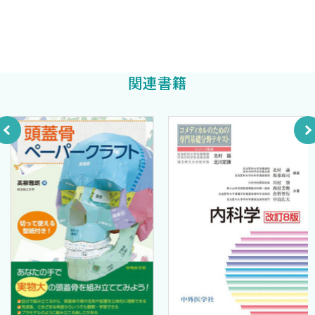
る」と思し召してお許し頂きたい．
胚と呼ばれる時期
最後に，初版発行以来，絶版回避と重版出来に力を注いでくだ
杏林大学特任教授
妊娠週数と胚・胎児の大きさ
さった中外医学社企画部の小川孝志氏，度々「早く直さんか
松村讓兒
著
三層性胚盤と胎児期以後
い！」と無言の圧力をかけて頂いた編集部の中畑謙氏に深く感謝
鰓弓（咽頭弓）って何？
関連書籍
申しあげる．もちろん，一番感謝しているのは，本書を購入して
鰓性器官について
くださった貴方に対してである（…でも，買ったのなら必ず読んで
咽頭囊に由来する器官
くださいね！）．
第II章 体幹の運動器系
令和3年如月
【骨・筋の基礎知識】
松村讓兒
骨と骨組織
骨の役割
はじめに
ヒトにはなぜ骨があるのか
肉屋でロースとかヒレ，サーロイン，スペアリブといった言葉を
骨の構造
聞いてもだれも不思議には感じない．焼肉店に行っても，何の疑問
骨組織の話
もなくハツ，カルビ，タン，サガリなどと言って注文している．し
骨の発生
かし大半の人はどこの部分か分っていないで食べているようだ．そ
長骨の骨化：骨幹と骨端
れでも食べるのをやめて考え込んだりせず，これらの言葉と気楽