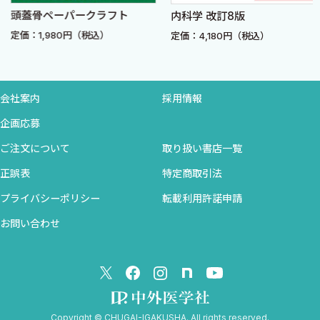
長骨の成長
頭蓋骨ペーパークラフト
内科学 改訂8版
につきあっている．ところが，これが解剖学となると途端に拒否反
骨折について
応が起こる．とくに学生は必要もないのに肩肘張って勉強しよう
定価：1,980円（税込）
定価：4,180円（税込）
骨の連結
とし，楽しむことを放棄してしまうのである．
関節について
多くの学生は「解剖学を勉強するには暴力的な暗記が必要不可
関節の分類
欠である」と考えている．また，医師になってからも同じように考
会社案内
採用情報
関節運動の表現
える人は少なくない（こういう人々は解剖学に憎しみさえ感じて
わかりにくい足の運動
企画応募
いるかもしれない…）．解剖学がこのように評価されるのは，解剖
筋について
ご注文について
取り扱い書店一覧
学が医学教育の最初にでてくる科目であることが影響している．
鰓弓筋：内臓の骨格筋
なにせ，今まで聞いたこともない医学用語が大挙してでてくるた
正誤表
特定商取引法
骨格筋の名前について
め，学生たちの多くはパニックに陥るのである．
プライバシーポリシー
転載利用許諾申請
筋の関連構造について
本書はこのような悲惨な状況を少しでも和らげ，解剖学を気楽
骨格筋・腱の神経
お問い合わせ
に学べる導入となることを目的としている．単なる項目の羅列で
筋の痙縮・攣縮・拘縮・固縮
はなく，黒板に描く程度の図も含めて小講義の体裁をとった．各
章は器官系ごとにまとめてあるが，どこから読んでも良いように1
【背部の骨格と運動】
頁ごとの読切形式を原則とした．気楽に「なるほど」を繰り返し
脊柱について
て頂ければ，著者の目的は遂げられたということになる．
ヒトの脊柱の役割と特徴
Copyright © CHUGAI-IGAKUSHA. All rights reserved.