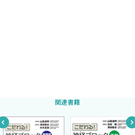
「目標点は同じだけど，より確実なアプローチ法」
札幌医科大学医学部麻酔科学講座
「合併症を少なくする，より安全な局所麻酔薬の使い方」など
SECTION 3●斜角筋間アプローチ〈汲田 翔〉
汲田 翔
編著
など．
1．総説
超音波機器がこの10年で格段に改良されてきたのと同様に，神経
2．効果範囲
日本大学医学部附属板橋病院麻酔科 診療准教授
ブロックの知識も技術も洗練されてきていると感じています．同
中澤圭介
3．適応
じブロックでも，アプローチ法や局所麻酔薬の使い方はずいぶん
4．合併症
と変わってきました．そして，より質の高い鎮痛を提供することが
総合大雄会病院麻酔科
5．体位
麻酔科医には求められていると感じています．
酒井規広
6．体表のランドマーク
新たな知見を全て把握するのは大変なことなので，皆さんが
7．穿刺時の写真
「神経ブロックについてアップデートしたい！」と思った時にお
8．超音波解剖
手伝いできる本があればと考えたのが本書の趣旨です．いきなり
9．描出のポイント
全部は難しいので「上肢の超音波ガイド神経ブロック」に絞って
10．穿刺のポイント
解説しました．
関連書籍
11．薬液投与のポイント
解説は，4つの観点からしてみました．
12．カテーテル挿入のポイント
1．腕神経叢ブロック各アプローチについて，始まりの歴史か
13．特に把握しておくべき合併症
らここ5年くらいの文献まで
14．文献考察
2．整形外科視点での術式ポイント・適応・合併症などについ