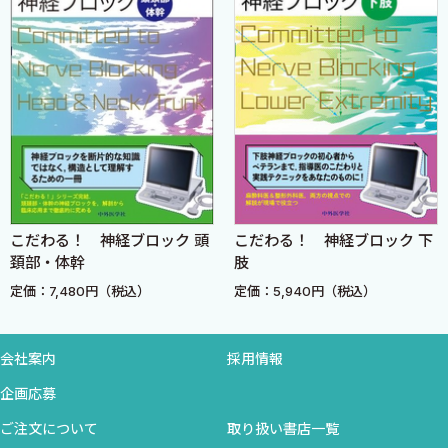
て
SECTION 4●上神経幹ブロック〈汲田 翔〉
3．初心者からベテラン麻酔科医までの，あらゆる臨床上の疑
1．総説
問について
2．効果範囲
4．局所麻酔薬の広がりを三次元的にイメージできるよう，キ
3．適応
ャダバーを用いたブロックについて
4．合併症
気になるところから目を通してください．体位や穿刺法も，局
5．体位
所麻酔薬の投与法も，そして執筆いただいた専門家の先生が気を
6．体表のランドマーク
使っているポイントも，本当にさまざまなところに「こだわって」
7．穿刺時の写真
いて，進化してきたことがわかると思います．そして，神経ブロッ
ブロック 頭
こだわる！ 神経ブロック 下
まずはここから
8．超音波解剖
クが上手くなるためには「小さなことにもこだわる」ことがとて
肢
実況中継！
9．描出のポイント
も大切だと思っています．
込）
定価：5,940円（税込）
定価：3,080円（税
10．穿刺のポイント
神経ブロックをする際に，「指導者が近くにいてくれたら」と
11．薬液投与のポイント
感じたことはありませんか．私はたくさんありました．本書がそ
12．カテーテル挿入のポイント
会社案内
採用情報
んな方の助けとなり自信を持ってブロックできるお手伝いができ
13．文献考察
れば，編者・著者としてこれほど嬉しいことはありません．
企画応募
この活動を私に任せて監修いただいた山蔭道明教授，トラブル
ご注文について
取り扱い書店一覧
SECTION 5●鎖骨上アプローチ〈汲田 翔〉
があっても前向きに私の要望に応え続けていただいた中外医学社の