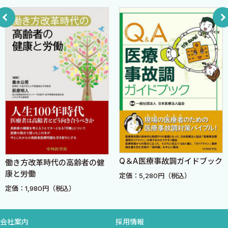
2．健診の有病率【尿蛋白】
さんが，企業の「お飾り」ではなく，働く人々の健康と命を守る
コラム「1人60円」のコストで従業員の腎臓を守る
「守護神」として活躍されることを願ってやまない．
3．健診の有病率【血圧】
コラム高血圧の放置は紛争に関わる
最後に，本書の企画段階から伴走してくださった中外医学社の
4．健診の有病率【血糖】
岩松宏典様（いつも私の思いつきを形にしてくれて感謝），膨大
コラム「糖尿病＝贅沢病」という昭和の偏見を捨て
な資料の整理と緻密な校正を担当してくださった上村裕也様，そ
ろ
して対談を快諾してくださった五十嵐 侑先生に，心より感謝を申
5．健診の有病率【脂質】
し上げます．
コラム健康じゃないと働けない会社
6．喫煙問題
2026年 春
コラム従業員の運転
長澤 将
7．肝機能障害
Q＆A医療事故調ガイドブック
働き方改革時代の高齢者の健
8．歯科のこと
康と労働
定価：5,280円（税込）
定価：1,980円（税込）
第3章 産業医がよく受ける相談
会社案内
採用情報
1．職場から求められているもの