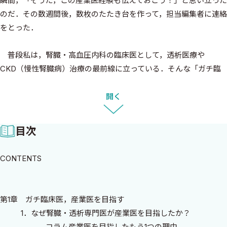
瞬間，「そうだ，この産業医経験も伝えておこう！」と思い立った
のだ．その数週間後，数枚のたたき台を作って，担当編集者に連絡
をとった．
普段私は，腎臓・高血圧内科の臨床医として，透析医療や
CKD（慢性腎臓病）治療の最前線に立っている．そんな「ガチ臨
床医」の私が，なぜ今，産業医の本を書いているのか．それは，外
来で「もっと早く出会っていれば……」と悔やまれる患者さんがあ
開く
まりにも多いからだ．糖尿病性腎症で透析導入になる患者さん，
長時間労働の末に倒れた患者さん……．彼らの多くは，病院に来る
目次
ずっと手前，「職場」というフィールドで救えるチャンスがあっ
たはずなのだ．
CONTENTS
しかし，世の中の「産業医」のイメージはどうだろうか．「月に
1回行ってハンコを押すだけの仕事」「臨床の片手間のアルバイ
第1章 ガチ臨床医，産業医を目指す
ト」「割のいい小遣い稼ぎ」……残念ながら，そう思っている医師
1．なぜ腎臓・透析専門医が産業医を目指したか？
がまだ多いのも事実だ．
コラム産業医を目指したもう1つの理由