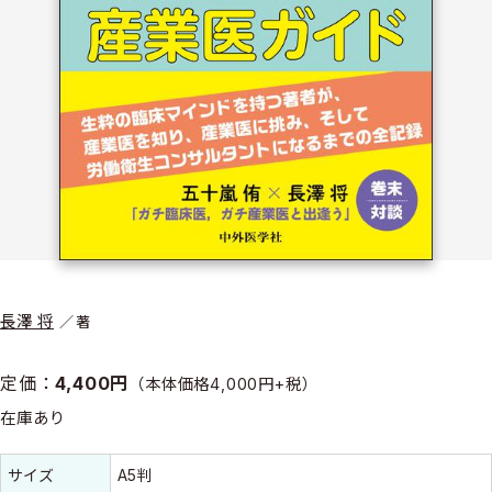
長澤 将
著
定価：
4,400円
（本体価格4,000円+税）
在庫あり
書誌情報
書誌情報
サイズ
A5判