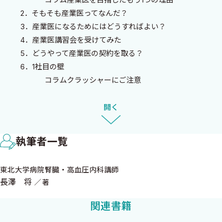
はっきり言おう．2026年の現在，そんな「名ばかり産業医」が
2．そもそも産業医ってなんだ？
通用する時代は終わった．50人未満の事業場へのストレスチェッ
3．産業医になるためにはどうすればよい？
ク義務化，化学物質の自律的管理，フリーランス新法への対応，
4．産業医講習会を受けてみた
そしてAIの台頭．産業医に求められるスキルは高度化・複雑化
5．どうやって産業医の契約を取る？
し，企業側も「本当に役に立つ産業医」を選別し始めている．
6．1社目の壁
コラムクラッシャーにご注意
本書には，これから産業医を目指す，あるいは現在産業医をし
7．契約はしたものの……
ている臨床医に向けて，「ガチ」な産業医活動を行うためのノウ
コラム産業医の「価格破壊」にどう抗うか
開く
ハウを詰め込んだ．労働安全衛生法などの法律論はもちろんだ
8．いまいち上手くいかない産業医活動
が，それ以上に「臨床医としての強みをどう現場で活かすか」に
コラム保険診療と消費税の話
主眼を置いている．健診データの深読み，メンタル不調者への主
執筆者一覧
9．やっとまともな産業医活動ができるように
治医との連携，そして経営層へのプレゼン力．これらは，臨床で
コラム私が聞いた「ヤバい産業医」の噂
鍛えた「診断力」と「対話力」があればこそ輝くスキルなのだ．
東北大学病院腎臓・高血圧内科講師
長澤 将
著
本書には，私の成功談だけでなく，失敗談や冷や汗をかいた経
第2章 産業医になって考えたこと
関連書籍
験も赤裸々に綴った（第5章の労働衛生コンサルタント試験の顛末
1．まず健診に手をつけよう
などは，笑って読んでいただければ幸いである）．これを読んだ皆