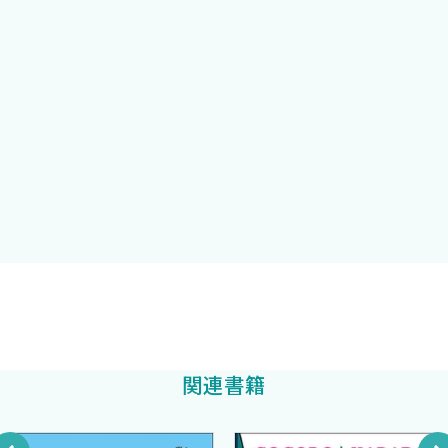
といわれた場合の対応は？」と質問すると，躊躇なくすらすらと答
I はじめに
えられる者は意外に少ない．
II 自殺の対人関係理論とは
これはレジデントだけの問題ではないかもしれない．もしかす
III 自殺の対人関係理論からみた精神障害と自殺との関係
ると彼らを指導する側の中堅からベテランの精神科医もまた，こ
IV 自殺の対人関係理論からみた危機介入のあり方
うしたことを十分に理解できていない可能性はないだろうか？
V おわりに
事実，筆者自身，自分がこれまで受けてきたトレーニングをふり
かえると，初期研修，あるいは精神科医として専門的なトレーニ
第２章 隠された自殺念慮に気づくには
ングにおいても，自殺リスクの評価と対応に関して系統的な教育と
自殺念慮のアセスメントとCASEアプローチ
いうものを受けた記憶がない．
I はじめに
要するに，自殺リスクの評価と対応という，文字通り「命にかか
II 自殺予防における自殺念慮が持つ臨床的意義
わる」重要な仕事を，ほとんど「直感」や「常識の延長」で行っ
III 自殺念慮のアセスメントに際しての困難と注意点
ている精神科医療関係者は，想像以上に多い可能性がある．はた
IV 語りづらい話題を正直に語らせる技法
してこのような状態で，かかりつけ医から紹介された患者や，救命
松本俊彦
著
V 自殺イベントの時系列アセスメント
救急センターから診察を依頼された自殺未遂患者の自殺リスクを
VI 補足的な情報収集
正しく評価し，適切に対応することができるのであろうか？
関連書籍
VII おわりに
これからの自殺対策は，単に「精神科につなぐ」だけでは不十