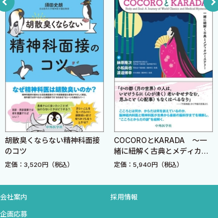
第３章 自殺企図の評価と対応
分であり，「つながった後の精神科医療の質を向上させること」
I はじめに
こそが重要な課題となる．その第一歩として，自殺リスクの評価
II 自殺企図の評価
と対応の基本をある程度，系統的に解説した本が必要ではない
III 自殺念慮の告白に対する対応
か．それが，筆者が本書の執筆を思い立った理由である．
IV 自殺企図の対応
本書は決して自殺予防全体を包括したものではないし，自殺の
V おわりに
危機介入という限られた領域に関しても，まだまだ不完全な点も
多々あろう．見方によっては，筆者が現時点で自信を持って語れる
第４章 非自殺性自傷に対する精神療法
ものだけしか語っていない，という感覚も否めない．しかしそれ
I はじめに
でも，本書の内容は，精神科レジデントや精神科コメディカル，あ
II 非自殺性自傷の治療に際しての基本的な態度
るいは，他の診療科医師や初期研修医が，明日からの臨床にすぐ
III 自傷のモニタリングとトリガー分析
に生かせる情報であると自負している．
胡散臭くならない精神科面接
COCOROとKARADA 〜一
IV 置換スキルの習得
のコツ
緒に紐解く古典とメディカル
ぜひ自殺予防に関心のある臨床家，援助者の方にご一読いただ
V 面接の実際
ミステリー〜
定価：3,520円（税込）
定価：5,940円（税込）
きたいと願う次第である．
VI 症例A 17歳 女性 高校生
VII 自傷が止まった後のかかわり
2015年4月
会社案内
採用情報
VIII おわりに
松本俊彦
企画応募