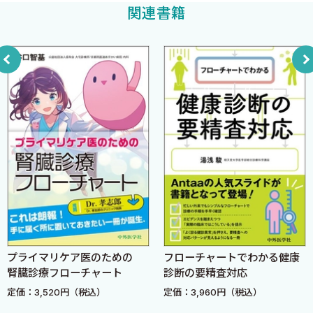
「ルーチン＋スクリーニング身体診察」の各論
ト上もマネジメント上も問題が多いことは異論がないと思われま
関連書籍
「適宜行う身体診察」の各論
す．
4 在宅医療と意思決定支援
では，このような患者さんのケアをどうしていけばいいでしょ
なぜ，今意思決定支援なのか？
うか？ もちろん最低限のガイドラインの知識は必要です．
AD（事前指示）とACPの違い
その上で，ある疾患を持つ目の前の患者さんに「絶対的に正し
ACPの前提として重要な「意思決定能力」の把握
い選択」ということが存在しない場合，重要なのが「倫理的考察
誰とACPを行うべきか？
と合意形成を行うこと」です．
いつACPを行うべきか？
「患者にとっての最善」を考えるうえでの倫理規範として有名
どのようにACPを行うべきか？
なものに，ビーチャムとチルドレスらによって提示された4つの規
ACPを行う上での注意点
範があります．それは以下のようなものです．
Column 主治医意見書の覚え書き
（１）与益性 →「患者に行おうとしている医療が，患者に対
して利益を最大限に提供できるような場合に“善いこと”とみなさ
疾患各論
れる」というもの．例えば，処方する行為はこれに適合します．
1 担当患者に 高血圧がある場合
（２）無害性 →「患者にとって害となることをしない，もし
プライマリケア医のための
フローチャートでわかる健康
総論 疾患の概略
腎臓診療フローチャート
診断の要精査対応
くは最小限にする」という原則．あらゆる医療行為は副作用や合
リスク評価
定価：3,520円（税込）
定価：3,960円（税込）
併症があり，これを保証することは難しいです．
身体診察
（３）患者の自律性 →「患者が望むことを行うことが“善いこ