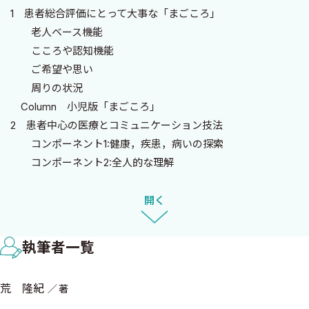
で患者さんが悩みだし，「うつ」になるような状態のことです．
1 患者総合評価にとって大事な「まごころ」
一方，「マルチモビディティ multimorbidity」とは，いくつか
老人ベース機能
の慢性疾患が病態生理的に関連するしないにかかわらず並存して
こころや認知機能
いる状態であり，診療の中心となる疾患を設定しがたい状態を指
ご希望や思い
します．例えば，心房細動，心不全，骨粗鬆症，糖尿病，COPD，
周りの状況
うつ状態を伴う血管性認知症などが並存する状態を指します．海
Column 小児版「まごころ」
外の報告ではありますが，170万人の患者の記録からCOPD患者の
2 患者中心の医療とコミュニケーション技法
19％だけがCOPDのみ，糖尿病患者の14％だけが糖尿病のみ，認知
コンポーネント1:健康，疾患，病いの探索
症の5％だけが認知症のみ，という報告があり単一疾患のみを有す
コンポーネント2:全人的な理解
る患者はかなり少ないのです2）．マルチモビディティの状態のケ
コンポーネント3:共通の理解基盤
アは，どの科の専門家が中心となるべきかが不明瞭となり，ケア
Column Bad News Telling
開く
が科別に分断され，情報コミュニケーション不全により，容易に
3 在宅医療における診察技法
ポリファーマシーや予期せぬ入院が生じやすいと言われています
どの身体診察を行うべきかは「変化度」×「自覚症状」で判
3）．
執筆者一覧
断すべき
皆さんも実感されているように「在宅医が担当する患者さん
家をみない在宅医になるな！
は，ほぼマルチモビディティがある」と言え，このような患者さん
荒 隆紀
著
バイタルサインの重要性
に各疾患のガイドライン推奨項目の全てを行うことは，医療コス