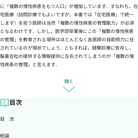
に「複数の慢性疾患をもつ人口」が増加しています．すなわち，在
宅医療（訪問診療でもよいですが，本書では「在宅医療」で統一
します）を担う医師は当然「複数の慢性疾患の管理能力」が必須
となるわけです．しかし，医学部卒業後にこの「複数の慢性疾患
の管理」を教育される場所はほとんどなく各医師の自助努力に任
されているのが現状でしょう．ともすれば，経験診療に依存し，
製薬会社の提供する情報提供に左右されてしまうのが「複数の慢
性疾患の管理」と言えます．
では，懸命に各疾患のガイドラインを勉強し，遵守していれ
ば，よい診療につながるのでしょうか？ そうとも言えません．
開く
実は，複数の慢性疾患をもつ状態は「コモビディティ
comorbidity」と「マルチモビディティ multimorbidity」の2つに
目次
分けて考えられます1）．
「コモビディティ comorbidity」とは，診療の中心となる疾患
目 次
（index disease）が1つ存在し，その他の周辺疾患や健康問題が生
じている状態のことを指します．対人恐怖や赤面恐怖の社会不安
総論