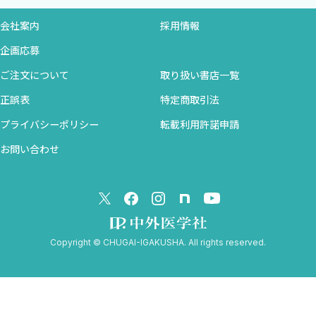
検査
と”である」という原則．しかしながら，やりとりの中で発せられ
会社案内
採用情報
治療目標の設定 リスクと併存疾患で決まる
た患者の言葉が，本当は何を意味しているのかということについ
治療方法・薬剤の選択と処方ノウハウ
企画応募
ては吟味される必要があります．
専門医紹介のタイミング
（４）正義（公正性） →「限られた資源をどのように公正に
ご注文について
取り扱い書店一覧
2 担当患者に 糖尿病がある場合
配分するのか」という原則．ICU入室やPCPS，透析などの特殊治
正誤表
特定商取引法
総論 疾患の概略
療ではこの原則の検討が重要となります．
リスク評価・身体診察・検査
プライバシーポリシー
転載利用許諾申請
これらの4原則のそれぞれの側面から分析し「何が最善かを熟慮
治療目標の設定
お問い合わせ
する」というプロセスが重要と言われます4）．このように倫理的
治療方法・薬剤の選択と処方ノウハウ
考察を含めて，各関係者と合意形成を取っていくことがマルチモビ
GLP‒1受容体アゴニスト
ディティの状態のケアには求められます．つまり高い倫理観とコミ
インスリン治療
ュニケーション能力が必要です．
3 担当患者に 気管支喘息がある場合
日常診療のヒントとしては下記のようなことを念頭に置きまし
総論 疾患の概略
Copyright © CHUGAI-IGAKUSHA. All rights reserved.
ょう．
検査 しっかりした診断のために，可能な限り呼吸機能検
----------
査を
〇自分がやっていることが「部分最適ではないのか？」と問い直
治療目標の設定
すこと
治療方法・薬剤の選択と処方ノウハウ