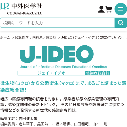
株式会社 中外医学社
検索キーワード
ホーム
臨床医学：内科系／感染症
J-IDEO (ジェイ・イデオ) 2025年5月 Vol.9 No.3
Journal of Infectious Diseases Educational Omnibus
ジェイ・イデオ
感染症総合誌
微生物
から公衆衛生
まで，まるごと詰まった感
（ミクロ）
（マクロ）
染症総合誌！
幅広い医療専門職の読者を対象に，感染症診療や感染管理の専門知
識，感染症関連の最新トピック，
その他日常診療や臨床研究に役立つ
情報などを発信する新世代の感染症専門誌。
編集主幹：岩田健太郎
編集委員：倉井華子、黒田浩一、坂木晴世、山田和範、山本 剛