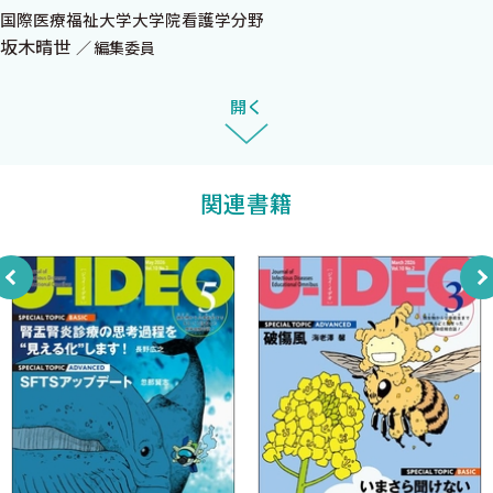
国際医療福祉大学大学院看護学分野
史』
坂木晴世
編集委員
Youは何しに検査室へ？ (12) 鈴木道雄
開く
臨床情報の押し売りに行っています
小児感染症ニュース (25) 日馬由貴
関連書籍
MMR
JOIS presents知っておきたいがん+感染症 (24) 尾?正英
抗菌薬と造血幹細胞移植患者の腸内細菌叢
今日も明日もAMR対策 (45) 具 芳明
日本のAMR対策を振り返る
ちょっとだけ余計にがんばる病院の感染対策 (37) 本田 仁
加算事業は抗菌薬処方に影響を与えるのか?