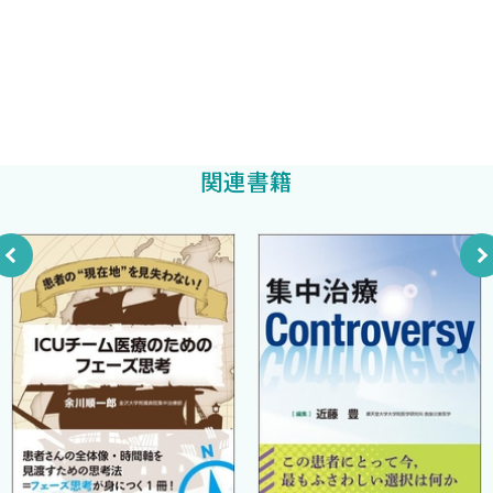
F．浮腫 〈藤崎智礼 辻 明宏 野口暉夫〉
G．心タンポナーデ 〈河野優斗 高木健督 野口暉夫〉
国立循環器病研究センター救急部特任部長
03 機械的循環補助
田原良雄
監修
（1）総論 〈真玉英生 澤田賢一郎 野口暉夫〉
（2）腎代替療法 〈平嶋晃大 真玉英生〉
国立循環器病研究センター
編集
（3）IABP 〈富島佳之 岩井雄大〉
関連書籍
（4）IMPELLA 〈片迫 彩 真玉英生〉
（5）V-A ECMO
A．V-A ECMO（導入） 〈籔本直也 真玉英生〉
B．V-A ECMO（管理） 〈大田一青 澤田賢一郎〉
（6）LVAD 〈岩永光史 塚本泰正〉
04 人工呼吸管理 〈齋藤 研 岩井雄大〉
05 せん妄 〈相川幸生 野口暉夫 疇地道代〉
06 急性心不全 〈三井健大朗 邑井洸太〉
07 急性冠症候群
（1）概念および診断の手順 〈太田 毅 浅海泰栄〉
（2）ST上昇型心筋梗塞 〈中山知章 米田秀一〉