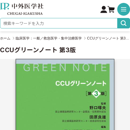
株式会社 中外医学社
検索キーワード
ホーム
臨床医学：一般／救急医学・集中治療医学
CCUグリーンノート 第3版
CCUグリーンノート 第3版