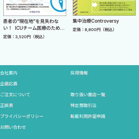
（3）NSTE-ACS（非ST上昇型急性冠症候群） 〈中山知章 米
田秀一〉
集中治療Controversy
（4）急性冠症候群に対する心臓カテーテル治療 〈河野優斗 米
患者の“現在地”を見失わな
い！ ICUチーム医療のための
田秀一 浅海泰栄〉
定価：8,800円（税込）
フェーズ思考
定価：3,520円（税込）
（5）急性心筋梗塞
A．急性心筋梗塞における機械的合併症 〈本田怜史〉
B．右室虚血/梗塞 〈本田怜史〉
（6）MINOCA，INOCA 〈岩井雄大 大塚文之〉
（7）SCAD 〈和山啓馬 片岡 有〉
会社案内
採用情報
08 たこつぼ症候群 〈早川晃司 本田怜史 野口暉夫〉
企画応募
09 重症不整脈 〈中村俊宏 鎌倉 令〉
ご注文について
取り扱い書店一覧
10 急性肺血栓塞栓症 〈林 浩也 辻 明宏 大郷 剛〉
11 劇症型心筋炎 〈相川裕彦 澤田賢一郎〉
正誤表
特定商取引法
プライバシーポリシー
転載利用許諾申請
12 緊急を要する弁膜症
お問い合わせ
（1）大動脈弁狭窄症と緊急治療（TAVIなど） 〈入江勇旗 高木
健督〉