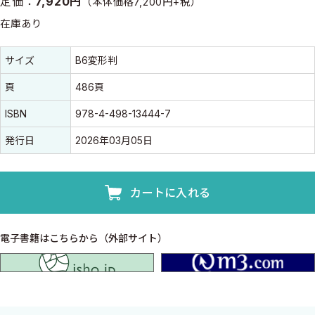
定価：
7,920円
（本体価格7,200円+税）
在庫あり
書誌情報
書誌情報
サイズ
B6変形判
頁
486頁
ISBN
978-4-498-13444-7
発行日
2026年03月05日
カートに入れる
電子書籍はこちらから（外部サイト）
isho.jp