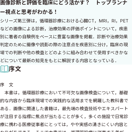
画像診断と評価を臨床にどう活かす？ トップランナ
ー視点と思考がわかる！
シリーズ第三弾は，循環器診療における心臓CT，MRI，RI，PET
などの画像による診断，治療効果の評価ポイントについて，疾患
別に著者の自験例をベースに豊富な画像を掲載．診断や治療効果
判定のために撮像や読影の際の注意点を疾患別に分け，臨床の現
場での判断や他の検査とどのように組み合わせて使用すべきかな
どについて最新の知見をもとに解説する内容となっている．
序文
序 文
本書は，循環器診療において不可欠な画像検査について，基礎
的な内容から臨床現場での実践的な活用までを網羅した教科書で
ある．画像に関連した書籍は，最先端の検査技術やエキスパート
が注目する指標に焦点が当たることが多く，多くの施設で日常診
療に携わる医療従事者にとっては，やや実感の湧きにくい内容と