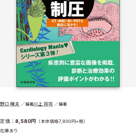
野口 暉夫
川上 将司
編著
編著
定価：
8,580円
（本体価格7,800円+税）
在庫あり