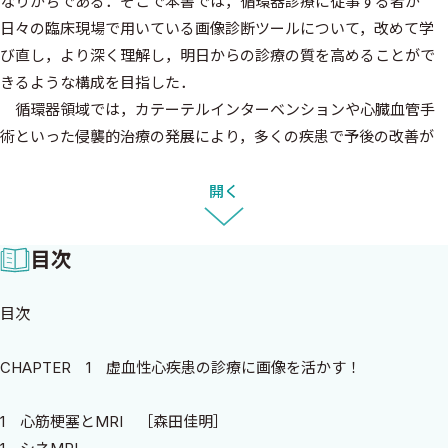
なりがちである．そこで本書では，循環器診療に従事する者が
日々の臨床現場で用いている画像診断ツールについて，改めて学
び直し，より深く理解し，明日からの診療の質を高めることがで
きるような構成を目指した．
循環器領域では，カテーテルインターベンションや心臓血管手
術といった侵襲的治療の発展により，多くの疾患で予後の改善が
図られてきたが，その根底を支えてきたのは，紛れもなく精度の高
い画像診断である．私自身もカテーテルインターベンションに従
開く
事しているが，手技や処置を成功に導くため，あるいは合併症を回
避するために最も重要なことは「準備」であると教えられてき
目次
た．すなわち，カテーテル室の処置台に患者さんが上がるその時
点で，すでに勝負は決まっているということである．それは，患者
目次
さんの病歴や病態を正確に把握していることはもちろん，これか
ら行う手技や起こり得るトラブル，その対処法までを含めて，心
CHAPTER 1 虚血性心疾患の診療に画像を活かす！
技体の準備が整っているかどうかに他ならない．侵襲的手技に関
わる多くの医師が，同様の教えを受けてきたのではないだろうか．
1 心筋梗塞とMRI ［森田佳明］
心臓画像の書籍を企画するにあたり，改めて自身にとっての画像