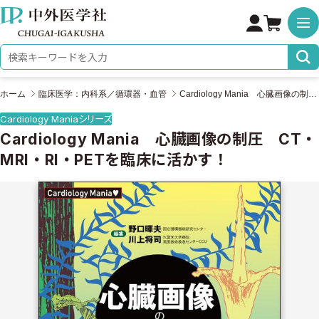
株式会社 中外医学社
検索キーワード
ホーム
臨床医学：内科系／循環器・血管
Cardiology Mania 心臓画像の制圧 CT・MRI・RI・PETを臨床に活かす！
Cardiology Maniaシリーズ
Cardiology Mania 心臓画像の制圧 CT・
MRI・RI・PETを臨床に活かす！