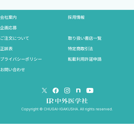
療戦略
7 冠動脈病変とCT ［米田秀一］
1 非心臓手術の術前に指摘された冠動脈病変：拡げるか，否
会社案内
採用情報
か
企画応募
2 術前冠動脈CTの読影ポイント
ご注文について
取り扱い書店一覧
8 石灰化病変に対するPCIとCT ［西平賢作］
正誤表
特定商取引法
1 冠動脈CTにおける石灰化病変の画像的特徴，有用性，その限
プライバシーポリシー
転載利用許諾申請
界
お問い合わせ
2 PCI術者の視点からの冠動脈CTの術前活用法
3 石灰化病変に対するRAとIVLの戦略的使い分け
4 OCT／IVUSによる術中評価との統合
5 術前CCTAを踏まえた，PCIの実際
Copyright © CHUGAI-IGAKUSHA. All rights reserved.
9 慢性完全閉塞病変に対するPCIとCT ［黒木一公］
1 画像再構成法と読影の注意点
2 CTによるCTO病変評価のポイント