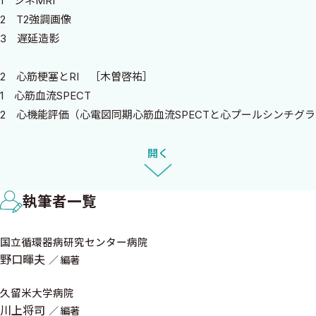
1 シネMRI
検査の意義を考えたとき，この言葉を思い出した．そして，これ
2 T2強調画像
まで指導してくださった多くの先生方の姿が自然と思い浮かん
3 遅延造影
だ．その中で，編集をご相談すべく最初にご連絡差し上げたのが野
口暉夫先生である．野口先生は，私に最も厳しく，そして最も熱
2 心筋梗塞とRI ［木曽啓祐］
心にご指導くださった恩師の一人であり，臨床・研究の両面にお
1 心筋血流SPECT
いて本領域を牽引されてきた第一人者である．野口先生のお力を
2 心機能評価（心電図同期心筋血流SPECTと心プールシンチグラ
お借りしながら，世界のトップランナーの先生方にご参集いただ
フィ）
き，「画像を臨床にどのように活かすか」という視点に重きを置
3 18F標識FDG—PET
開く
いた本書が完成した．
本書が，心臓画像の制圧に挑む読者の一助となることを心より
3 梗塞サイズの評価とリアル ［三浦弘之］
願っている．
執筆者一覧
1 MRIを用いた梗塞サイズの評価
2 心臓核医学検査を用いた梗塞サイズ評価
2026年2月
国立循環器病研究センター病院
3 心筋バイオマーカー
川 上 将 司
野口暉夫
編著
4 その他の梗塞サイズ評価法
久留米大学病院
4 心筋バイアビリティの評価のリアル ［澤田賢一郎］
川上将司
編著