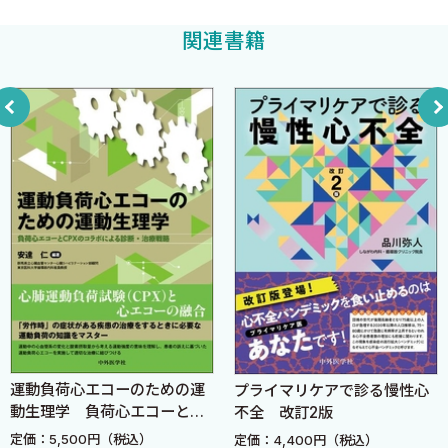
1 心筋バイアビリティの定義
関連書籍
2 各種検査の特徴と比較
3 臨床でのエビデンス
4 各症例での心筋バイアビリティ評価の活かし方
5 今後の課題
5 左室駆出率の評価 ［兼田浩平］
1 虚血性心疾患診療におけるLVEF評価の意義
2 LVEF評価に用いられる主要画像モダリティ
3 臨床現場での使い分けと診断アルゴリズム
4 特殊な臨床シナリオでの考慮事項
6 左室内血栓の評価のリアル ［藤野雅史］
1 低左室機能症例における左室内血栓の画像的評価法
2 疫学やリスク層別
運動負荷心エコーのための運
プライマリケアで診る慢性心
動生理学 負荷心エコーと
不全 改訂2版
3 左室内血栓に対する治療
CPXのコラボによる診断・治
定価：5,500円（税込）
定価：4,400円（税込）