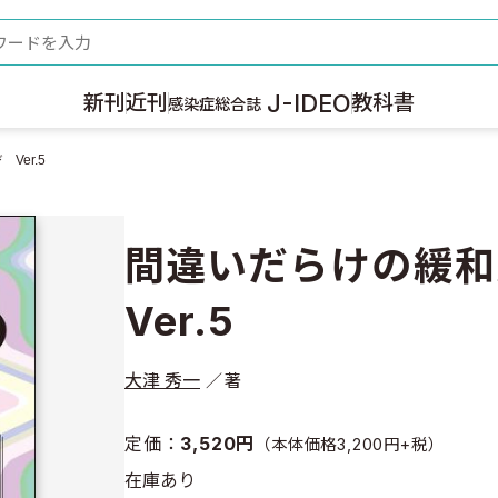
ード
J-IDEO
新刊
近刊
教科書
感染症総合誌
Ver.5
間違いだらけの緩
Ver.5
大津 秀一
著
定価：
3,520円
（本体価格3,200円+税）
在庫あり