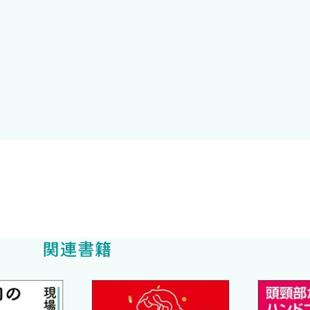
に使用するための（薬以外の）基礎知識
ナ禍でした．筆者はこの間，情報発信に努め数多くの経験
なってはいけないというものでした．新しいことを意欲的
果を得られると思われるものはしっかり推薦する．そして
律して改訂作業にあたりました．
版と同様に，建前論は極力排し，また申告すべき利益相反が
まが明日からより緩和の薬剤を理解して使用する一助とな
関連書籍