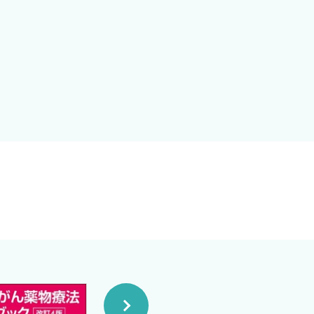
を得ました．その中で痛感し
に摂取し，そしてエビデンスの
，間違いだらけの緩和薬が間違
ないという立場から，症状緩
れば，この上ない喜びです．