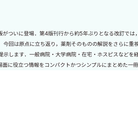
版がついに登場．第4版刊行から約5年ぶりとなる改訂では
．今回は原点に立ち返り，薬剤そのものの解説をさらに重
提示します．一般病院・大学病院・在宅・ホスピスなどを
場面に役立つ情報をコンパクトかつシンプルにまとめた一
ら11年で5版まで版を重ねさせて頂くこととなりました．
ておりませんが，いくつかの薬剤が新たに使用可能となって