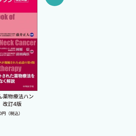
乳癌診療Controversy
肺癌
―WI
定価：7,480円（税込）
定価：
ん薬物療法ハン
 改訂4版
20円（税込）