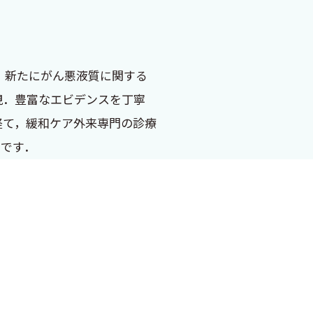
，新たにがん悪液質に関する
視．豊富なエビデンスを丁寧
経て，緩和ケア外来専門の診療
冊です．
ありがとうございます．
います．逆にタペンタドール