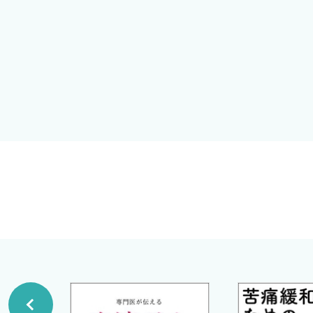
序章 がんの患者さんの苦痛を取る時のポイント薬を適切
前版である4版とこの5版の間に起きたのがいわゆるコロ
がん終末期予後判断指針（筆者版）
たこととして，年を重ねることで一部独善のような姿勢と
点からも十分吟味する．その上で，曇りなき目で見て，効
（１） ベタメタゾン，デキサメタゾン，プレドニゾロン
いだらけとならないように，今回はそういう点でも厳しく
1 概略
おかげさまで第5版となった本書においても，これまでの
▶処方例
和に適している薬剤を紹介していきたいと存じます．皆さ
2 疼痛に対して
第5版，どうぞよろしくお願い申し上げます．
3 全身倦怠感に対して
大津秀一クリニック院長
4 食欲不振に対して
2026年1月
大津秀一
著
5 呼吸困難に対して
大津秀一
6 嘔気・嘔吐に対して
7 胸水・腹水に対して
8 腸閉塞（下部消化管閉塞）に対して