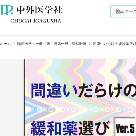
株式会社 中外医学社
検索キーワ
ホーム
臨床医学：一般／癌・腫瘍一般・緩和医療
間違いだらけの緩和薬選び 