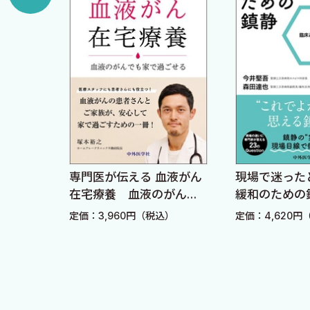
9 下肢浮腫に対して
10 その他に対して
Column 最後に一口コラム，及び在宅にて
▶説明例
（２） ミダゾラム
1 概略
▶処方例
とは最
専門医が伝える 血液がん
現場で迷った
2 疼痛に対して
営術！
在宅療養 血液のがんで
緩和のための
スタッ
も家で過ごせる
法のQ&A
3 全身倦怠感に対して
込）
定価：3,960円（税込）
定価：4,620円
4 呼吸困難に対して
5 嘔気に対して
6 不眠に対して
7 せん妄に対して