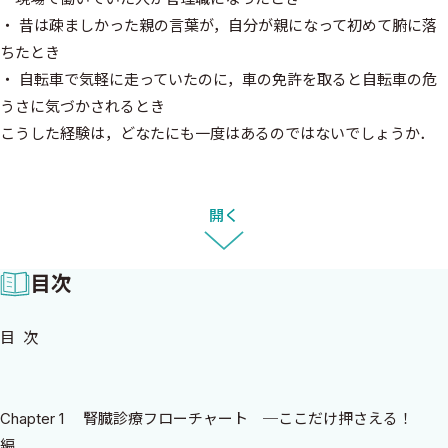
・ 昔は疎ましかった親の言葉が，自分が親になって初めて腑に落
ちたとき
・ 自転車で気軽に走っていたのに，車の免許を取ると自転車の危
うさに気づかされるとき
こうした経験は，どなたにも一度はあるのではないでしょうか．
私が本書の執筆を思い立ったのも，腎臓診療における自らの立
場の変化がきっかけでした．かつて私は急性期病院の腎臓専門外
開く
来で，主に腎不全患者さんの紹介を受ける側にいました．しか
し，近年はプライマリケア医として，むしろ“専門外来へ患者さん
目次
を紹介する側”になりました．
目 次
そこで直面したのは，明らかに速いeGFR低下を示していても，
適切な介入がなされず見過ごされている例が決して少なくないと
いう現実でした．プライマリケアの外来には比較的若く健康な方
Chapter 1 腎臓診療フローチャート ─ここだけ押さえる！
が多い一方で，“腎機能の顔つき”が明らかに異なる方もいます．な
編