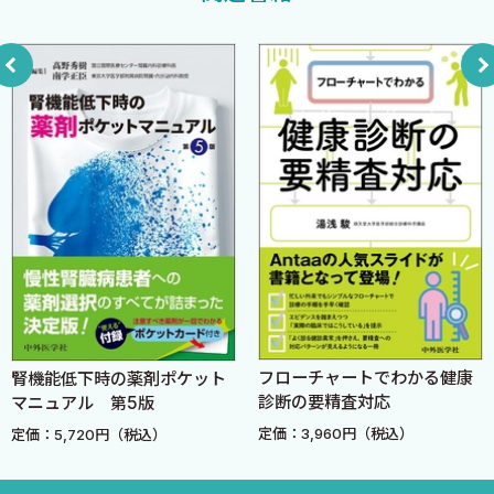
尿検査・eGFR slopeが異常：次の一手は？
最も重要なのは，進行性CKDを早期に見つけ，早めに介入するこ
5 腎臓診療フローチャート：2次検査
とです．焼け石に水ではなく，火が燃え始めた時点で消火にあた
血液検査：シスタチンCを含む腎機能評価
る――それこそが最善のCKD対策だと考えます．
早朝尿：運動性・体位性の尿検査異常を除外
腎血管エコー：腎形態の異常，血行動態の異常を評価
本書は，腎臓病学の専門書にありがちな難解さを避け，プライ
6 腎臓診療フローチャート：まとめ
マリケアの現場に立つ先生方の視点でまとめました．「日常診療
の中で，どう進行性CKDに気づき，いつ・どのように専門医へつ
Chapter 2 腎臓診療フローチャート：実践編 ─ 一般外来・健
なぐか」に焦点を当て，明日から使える実践形式を心がけていま
診での活用
す．
1 腎臓診療フローチャートに基づいた適切な指導は？ Case 1
第一印象は？
皆さまの診療の一助となれば，著者冥利に尽きます．
腎臓診療フローチャート：尿検査異常の再現性
腎臓診療フローチャート：eGFR slope
フローチャートでわかる健康
腎機能低下時の薬剤ポケット
2026年4月
腎臓診療フローチャート：2次検査
診断の要精査対応
マニュアル 第5版
谷口智基
全体の総括
定価：3,960円（税込）
定価：5,720円（税込）
2次検査を施行した後の経過
2 腎臓診療フローチャートに基づいた適切な指導は？ Case 2