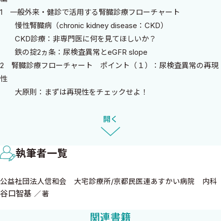
かには「症状がないから大丈夫」「年齢のせい」と説明されたま
1 一般外来・健診で活用する腎臓診療フローチャート
ま，eGFRが30〜40 mL/min/1.73 m2に低下するまで介入されず，
慢性腎臓病（chronic kidney disease：CKD）
症状が出て初めて治療が始まるケースも散見されます．
CKD診療：非専門医に何を見てほしいか？
鉄の掟2ヵ条：尿検査異常とeGFR slope
専門外来にいた頃，私は「なぜもっと早い段階で介入されない
2 腎臓診療フローチャート ポイント（１）：尿検査異常の再現
のか」と疑問に思っていました．ところが数年間プライマリケア
性
に携わるうちに，その一端が見えてきました．そもそも，進行性の
大原則：まずは再現性をチェックせよ！
eGFR低下そのものが，誰にも気づかれていないのです．
2つの例外 尿検査異常の落とし穴
これは誰かを責める話ではありません．症状の乏しさ・外来の多
3 腎臓診療フローチャート ポイント（２）：eGFR slope
開く
忙が重なると，経時変化の把握は難しくなります．私自身も専門外
eGFR slopeとは
来にいた頃には見逃していたかもしれない――だからこそ，誰もが同
正常なeGFR slope：加齢性変化
じ手順で判断できる，わかりやすい早期発見フローチャートが必
執筆者一覧
実際の症例ではどう考える？
要なのです．
eGFR slopeをみるのに，5年以上のデータが必要な理由
公益社団法人信和会 大宅診療所/京都民医連あすかい病院 内科
は？
CKD治療はこの10年で大きく進歩しました．RAS阻害薬に加
谷口智基
著
4 尿検査異常，eGFR slopeのいずれかが引っかかったら？
え，SGLT2阻害薬・GLP-1受容体作動薬・MRAなど選択肢は増
ここまでのまとめ
関連書籍
え，保存期CKDの予後は確実に変わりつつあります．とはいえ，