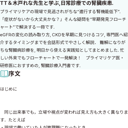
TT＆木戸れな先生と学ぶ,日常診療での腎臓疾患.
プライマリケアの現場で見逃されがちな“進行する腎機能低下”.
「症状がないから大丈夫かな？」そんな疑問を“早期発見フローチ
ャート”で解決する一冊です.
eGFRの変化の読み取り方, CKDを早期に見つけるコツ, 専門医へ紹
介するタイミングまでを会話形式でやさしく解説． 難解になりが
ちな腎臓病診療を, 明日から使える実践知としてまとめました. 忙
しい外来でもフローチャートで一発解決！ プライマリケア医・
研修医におすすめの, 腎臓診療入門書です.
序文
はじめに
同じ出来事でも，立場や視点が変われば見え方も大きく異なりま
す．たとえば
・現場で働いていた人が管理職になったとき