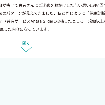
目が抜けて患者さんにご迷惑をおかけした苦い思い出も1回
のパターンが見えてきました．私と同じように「健康診断
共有サービスAntaa Slideに投稿したところ，想像以
とめ直した内容になっています．
，現在は都内の大学病院を中心に診療している総合診療医
開く
健診後の対応までを経験しました．現在は大学病院の人間
投稿している自らのスライドです．検査項目が抜けていないか
診療を行っています．本書はAntaa Slideの内容に，
来の合間にフローチャートを確認しながら診療を進めてい
療が行えることを約束します．
に，担当患者の検査異常がみつかった各科の専門医や，慢
スライド同様に年次，専門科を問わずお役に立てる内容を