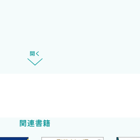
指導医の先生方，本書の構想段階から確認作業に至るまで
おかげで本書の完成に至りました．改めて感謝申し上げた
認
開く
関連書籍