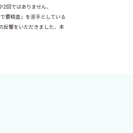
や2回ではありません．
で要精査」を苦手としている
上の反響をいただきました．本
です．北海道では僻地診療所
ドックや，診療所での住民健診
確認したり，治療目標の確認を
実臨床を意識した具体的な解説
ただければと思います．私自身
性疾患の学び直しを目的とし
意識して執筆いたしました．