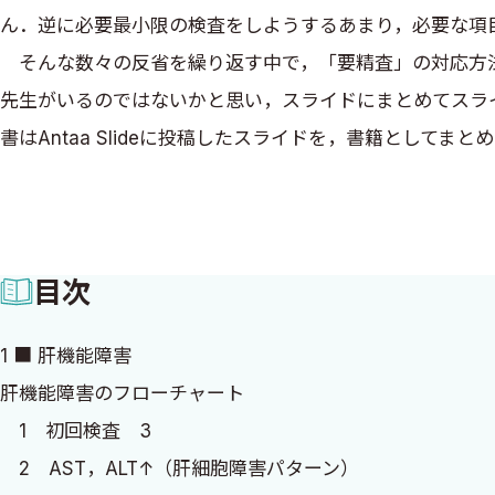
ん．逆に必要最小限の検査をしようするあまり，必要な項
そんな数々の反省を繰り返す中で，「要精査」の対応方法
先生がいるのではないかと思い，スライドにまとめてスライド
書はAntaa Slideに投稿したスライドを，書籍としてま
私は北海道で総合診療専門医，家庭医療専門医を取得し
で，自治体と健康診断の受診率向上に取り組み，診察から
を中心に健康診断に関わっています．
目次
そんな私の外来に欠かせないのが，Antaa Slideに
行ったりと，スライドを見ない日はないほど，助けられながら
1 ■ 肝機能障害
を加えて作成しました．ぜひ皆さんも本書を横に置き，外
肝機能障害のフローチャート
がそうであったように，今よりも正確で，抜かりのない診
1 初回検査 3
スライドは健康診断後の外来を担当し始めた若手医師の他
2 AST，ALT↑（肝細胞障害パターン）
たベテランの先生にもご好評をいただいています．本書も