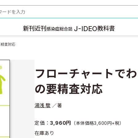
ード
J-IDEO
新刊
近刊
教科書
感染症総合誌
要精査対応
フローチャートでわ
の要精査対応
湯浅 駿
著
定価：
3,960円
（本体価格3,600円+税）
在庫あり