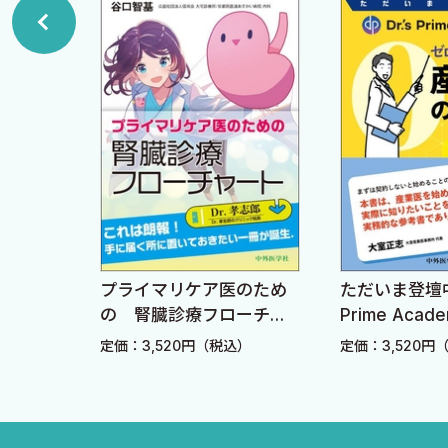
▶降圧目標
▶降圧薬の内服タイミング
【コラム】予防医療
3 ■ 糖尿病
糖尿病のフローチャート
1 診断基準
2 検査
3 インスリン分泌・抵抗性の評価
プライマリケア医のため
ただいま登壇中！ Dr.'s
4 薬物療法
の 腎臓診療フローチャ
Prime Academia ゼ
ート
から始める産業医の教
▶生活習慣の改善
定価：3,520円（税込）
定価：3,520円（税込）
書
▶合併症の確認
▶細小血管合併症
▶大血管合併症