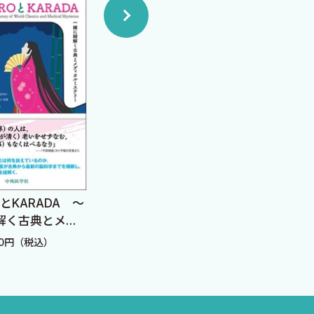
DA 〜
Unusual Inflammations
総合診療の地
とメデ
―日常診療に潜む“非典
で複雑な世界
〜
型”炎症を読み解く―
なぐために
）
定価：3,850円（税込）
定価：6,380円