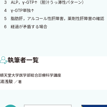
3 ALP，γ-GTP↑（胆汁うっ滞性パターン）
最後に，困り顔をしながらも根気強く指導していただいた
4 γ-GTP単独↑
方，外来通院を通じてたくさんの学びをくれた患者さんの
5 脂肪肝，アルコール性肝障害，薬剤性肝障害の確
6 経過が矛盾する場合
2025年12月
【コラム】有病率を意識した鑑別
順天堂大学医学部総合診療科学講座
2 ■ 高血圧
湯浅 駿
執筆者一覧
高血圧のフローチャート
1 薬物療法
順天堂大学医学部総合診療科学講座
2 二次性高血圧の確認
湯浅駿
著
3 3種類の降圧薬併用も降圧目標に達していない
▶生活習慣の改善
▶動脈硬化リスク因子の確認