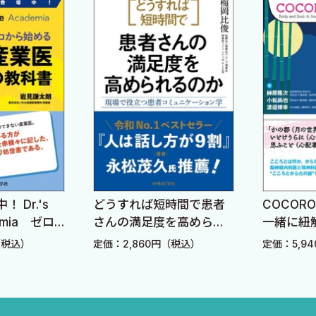
どうすれば短時間で患者
COCOROとKARA
ロ
さんの満足度を高められ
一緒に紐解く古典
科
るのか ―現場で役立つ患
ィカルミステリー
定価：2,860円（税込）
定価：5,940円（税込
者コミュニケーション学
―