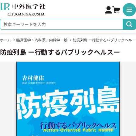
株式会社 中外医学社
検索キーワード
ホーム
臨床医学：内科系／内科学一般
防疫列島 ー行動するパブリックヘルスー
防疫列島 ー行動するパブリックヘルスー