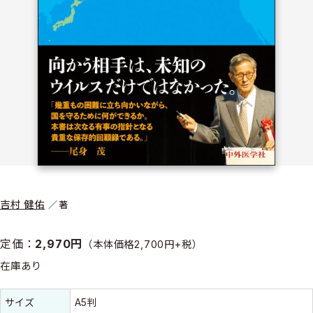
吉村 健佑
著
定価：
2,970円
（本体価格2,700円+税）
在庫あり
書誌情報
書誌情報
サイズ
A5判