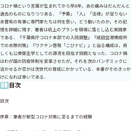
コロナ禍という言葉が生まれてから早6年，あの痛みはだんだんと
過去のものになりつつある．「予算」「人」「法律」が足りない
未曽有の有事に専門家たちは何を思い，どう動いたのか，その記
憶を詳細に残す．著者は机上のプランを現場に落とし込む実践家
である．『千葉県庁コロナ本部での入院調整』『成田空港検疫所
での水際対策』『ワクチン啓発「こびナビ」』と辿る構成は，奇
しくも公衆衛生学としての源流を目指す挑戦となった．コロナ禍
はわが国の防疫体制を変革させたが，それを次のパンデミックに
活かせるか否かは次世代の育成にかかっている．本書がそのきっか
けになれば幸いである．
目次
目次
序章：筆者が新型コロナ対策に至るまでの経験