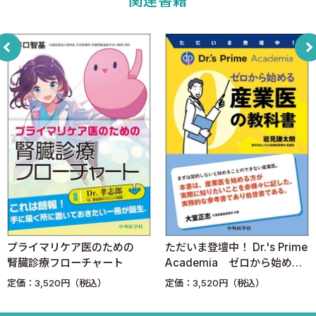
関連書籍
2 医師不足の実態：国は検疫の医師を増やせない！？
3 新型コロナ禍での検疫官の業務
4 そもそも検疫法・検疫感染症・検疫所って何だろう? 何が
できるのか？
5 平時における空港検疫業務
6 仲間の医師が集まる：希望が出てきた
7 長期戦になっている検疫現場には「産業医」も必要だった
8 自治体と検疫所の対話：千葉県の医療資源を「検疫所」が食
う？
9 検疫官になるには？ 採用とキャリアを考える
10 千葉亥鼻診療所の開設と「陽性者ホテル」の医療体制の整
備
11 「陽性者ホテル」の管理の具体的な業務と戸惑い
プライマリケア医のための
ただいま登壇中！ Dr.'s Prime
12 ホテル管理でのクレーム、疲弊、職員のコロナ感染
腎臓診療フローチャート
Academia ゼロから始める
13 「陽性者ホテル」には精神科医も必要だった：具体的なケ
産業医の教科書
定価：3,520円（税込）
定価：3,520円（税込）
ース