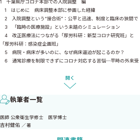
1 千葉県庁コロナ本部での入院調整 編
1 はじめに 病床調整本部に参画した経緯
2 入院調整という“接合術”：公平と迅速、制度と臨床の狭間で
3 「臨時の医療施設」という未踏のシミュレーション
4 改正医療法につながる「厚労科研：新型コロナ研究班」と
「厚労科研：感染症企画班」
5 病院・病床が多いのに、なぜ病床逼迫が起こるのか？
6 通常診療を制限できずにコロナ対応する苦悩─平時の外来受
診が多い─
7 経営の裁量は院長にあり─「お願いベース」の患者受け入れ
開く
の限界─
8 課題は「上流」への視線と教訓：「水際対策」と「ワクチン
執筆者一覧
啓発」へ進む必然性
コラム 新潟県の新型コロナ対応から学ぶ3つのこと
医師 公衆衛生学修士 医学博士
吉村健佑
著
2 成田空港検疫所での水際対策 編
1 成田空港検疫所へ支援に行った経緯