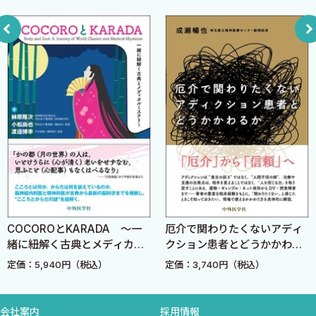
B．老年期うつ病と鑑別を要する身体疾患
渡邊衡一郎
C．物質の生理学的作用による抑うつ状態
D．併存する身体疾患
E．鑑別のために
CHAPTER II 評価
No.06．特定用語のつけ方〈村尾昌美〉
A．特定用語とは
No.07．評価尺度とそのつけ方〈渡邊雅子〉
A．MBC
B．抑うつ症状についての評価尺度
C．認知機能，社会機能についての評価尺度
COCOROとKARADA 〜一
厄介で関わりたくないアディ
No.08．自殺念慮・企図の評価，対応〈大原光人〉
緒に紐解く古典とメディカル
クション患者とどうかかわる
A．自殺と精神疾患
ミステリー〜
か
定価：5,940円（税込）
定価：3,740円（税込）
B．自殺念慮の評価
C．自殺念慮・企図に対する対応
No.09．最終的な治療目標〈松本泰幸〉
会社案内
採用情報