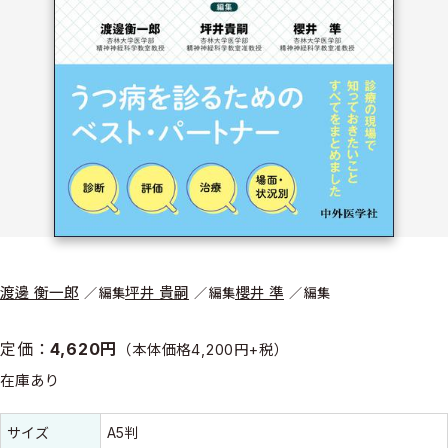
渡邊 衡一郎
坪井 貴嗣
櫻井 準
編集
編集
編集
定価：
4,620円
（本体価格4,200円+税）
在庫あり
書誌情報
書誌情報
サイズ
A5判