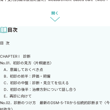
測定に基づく診療）による適切な評価，そしてShared Decision
Making（SDM：共同意思決定）を診療の基本姿勢として明確に位
開く
置づけている．また，重症度のみならず，不安性の苦痛などの特
定用語や周産期などのライフステージといった観点も含め，多角
目次
的にうつ病を捉えることが重視されている．さらに，初期治療だ
けではなく，その後の治療変更や難治性抑うつ例への対応，その
目 次
先の維持治療など，実際の臨床経過に即した内容へと発展してい
る．
CHAPTER I 診断
一方で，ガイドラインは限られた紙面の中でエビデンスを整理
No.01．初診の見方〈片桐建志〉
し提示することを目的としているため，実臨床において「どのよ
A．意識しておくべき点
うに考え，どのように進めていくか」という臨床的な経験知まで
B．初診の前半：評価・把握
を十分に記載することは容易ではない．例えば，診断に迷う場面
C．初診の中盤：診断・見立てを伝える
で何を手掛かりにするのか，当事者との信頼関係をどう築くのか，
D．初診の後半：治療方針について話し合う
薬物療法をどのように調整していくのか，あるいは治療が停滞し
E．再診に向けて
た際に何を見直すべきかといった点には，日々の診療の中で培われ
No.02．診断のつけ方 最新のDSM-5-TRから伝統的診断まで〈今
た実践知が大きく関わると言えよう．
村弥生〉