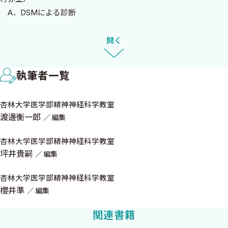
本書は，そのような「実際の診療で役立つ視点や工夫」を共有
A．DSMによる診断
したいという思いから企画した．具体的には，初診の診立てや診
B．ICD-10と診断基準
断のつけ方，他疾患との鑑別，そしてMBCに基づく評価や自殺念
C．DSM-5-TRやICD-10の診断項目に記載のない症状・
開く
慮への対応，薬物療法だけでなく精神療法やニューロモデュレー
D．伝統的診断
ションなどの治療選択肢とSDM，さらには治療困難例への対応や
No.03．双極症との鑑別〈丸木
日常診療で遭遇するさまざまな場面・状況別のテーマについて，
執筆者一覧
A．うつ病と双極症を鑑別することの重要性
当教室の教室員・出身者・関連施設のスタッフらが，それぞれの
B．躁・軽躁エピソードの評価
専門性と経験をもとに執筆している．医師だけでなく看護師や心
杏林大学医学部精神神経科学教室
C．躁的因子
理士，作業療法士など，我々の教室ならではの多職種の視点を盛
渡邊衡一郎
編集
D．継続的な評価
り込めたことも本書の特徴である．
No.04．併存する精神疾患の気づき方，対応方法〈野村海里〉
杏林大学医学部精神神経科学教室
本書が，うつ病診療に携わる医療者にとって，ガイドラインをよ
A．併存疾患に気づくタイミング
坪井貴嗣
編集
り深く理解し，日々の臨床実践へとつなげる一助となれば幸甚であ
B．併存疾患が患者の抑うつ状態にどれほど影響を与えているか
る．そして，目の前の当事者と共に考え，悩みながら診療を進め
C．各論
杏林大学医学部精神神経科学教室
る際の一冊となることを願っている．
櫻井準
No.05．鑑別を要する身体疾患，併存する身体疾患，薬剤性を含め
編集
て〈大石和史〉
2026年5月
関連書籍
A．鑑別を要する身体疾患
杏林大学医学部精神神経科学教室