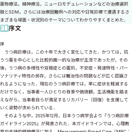
薬物療法，精神療法，ニューロモデュレーションなどの治療選択
肢とSDM，さらには治療困難例への対応や日常診療で遭遇するさ
まざまな場面・状況別のテーマについてわかりやすくまとめた．
序文
序
うつ病診療は，この十年で大きく変化してきた．かつては，抗
うつ薬を中心とした比較的画一的な治療が主流であったが，その
後，うつ病の多様性や双極症との鑑別，不安症・発達特性・パー
ソナリティ特性の併存，さらには難治性の問題などが広く認識さ
れるようになった．現在のうつ病診療では，単に症状を軽減する
だけでなく，当事者一人ひとりの背景や価値観，生活機能を踏ま
えながら，当事者自らが満足するリカバリー（回復）を支援して
いく姿勢が求められている．
そのような中，2025年12月，日本うつ病学会より『うつ病診療
ガイドライン2025』が発表された．本ガイドラインでは，心理教
育や支持的精神療法に加え，Measurement-Based Care（MBC：