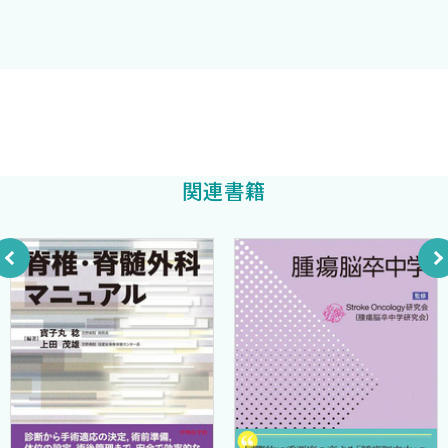
3．各種検査データの解釈
点からも，脳神経外科を長く専門としてきたわれわれも一度通読す
c．頭蓋内圧亢進と脳ヘルニアの診断と治療［池田幸穗，松
る価値は十分にある内容となっていると自負している．またこれ
本 清］
から脳神経外科医を目指す諸君にとって，最低限必要な知識の獲得
1．頭蓋内圧亢進
のためにはそれなりに深い理解が必要である，という視点から本
2．脳ヘルニア
書を眺めて頂けたら本望である．またそれが最も効果的に各疾患
橋本信夫
編著
d．法的脳死判定基準 ［貫井英明］
の“臨床指針”を理解し，身につける方法である．
1．法的脳死判定マニュアルの位置付け
なお，本書は京都大学大学院医学研究科脳神経外科高橋潤講師
関連書籍
2．法的脳死判定の実際
が編集の全面にわたって尽力してくれたことによってはじめて完成
2．その他の症候と治療
したものである．企画から完成までの彼の仕事ぶりに心から敬意
a．てんかん［佐藤岳史，池田昭夫，柴崎 浩］
と感謝の意を表するものである．
1．主要なてんかんの診断と脳波所見
最後に，本書の企画・立案と作成に多大なご尽力を頂いた中外
2．抗てんかん薬
医学社の小川孝志氏に深く感謝する．
3．てんかん発作重積
b．失神と痙攣 ［菊池隆幸，石川正恒］
2002年9月
1．原因と鑑別診断
橋本信夫
2．治療
c．頭痛 ［菊池隆幸，石川正恒］