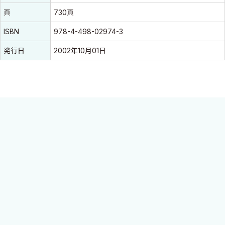
頁
730頁
ISBN
978-4-498-02974-3
発行日
2002年10月01日
今日の脳神経外科の診断，治療をきめ細かく網羅して解説した臨
床指針．脳神経外科ガイドラインに準拠して構成し，臨床で必要
とされる知識を具体的かつ実践的にまとめた．高度な専門性を持
つ脳神経外科領域における真の意味での「指針」となるよう，各
領域の第一人者がそれぞれの理念に基づいた解説を行っている．
脳神経外科医を目指す入門者はもとより，経験を積んだ専門医に
とっても示唆に富む内容であり，この領域のスタッフ必携の書であ