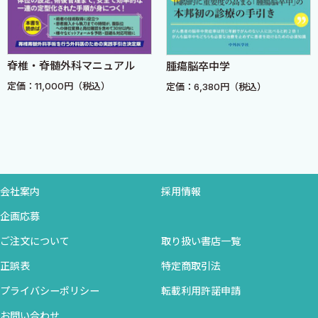
1．原因と鑑別診断
2．治療
d．めまい ［菊池隆幸，石川正恒］
脊椎・脊髄外科マニュアル
腫瘍脳卒中学
1．原因と鑑別診断
定価：11,000円（税込）
定価：6,380円（税込）
2．治療
e．言語障害 ［大東祥孝］
1．診断のプロセス
2．利き手と失語症
3．言語領野
4．失語症の治療
会社案内
採用情報
5．言語機能回復のメカニズム
企画応募
ご注文について
取り扱い書店一覧
B．診断と診断法
正誤表
特定商取引法
1．神経学的診断法
a．病歴の取り方と一般神経学的診察法［片岡大治］
プライバシーポリシー
転載利用許諾申請
1．病歴の取り方
お問い合わせ